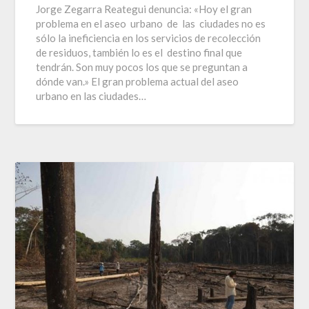
Jorge Zegarra Reategui denuncia: «Hoy el gran
problema en el aseo urbano de las ciudades no es
sólo la ineficiencia en los servicios de recolección
de residuos, también lo es el destino final que
tendrán. Son muy pocos los que se preguntan a
dónde van.» El gran problema actual del aseo
urbano en las ciudades…