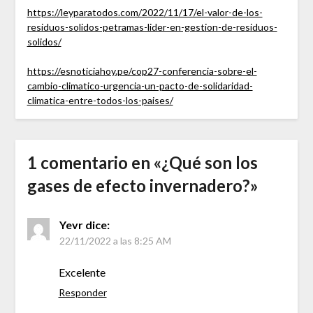
https://leyparatodos.com/2022/11/17/el-valor-de-los-
residuos-solidos-petramas-lider-en-gestion-de-residuos-
solidos/
https://esnoticiahoy.pe/cop27-conferencia-sobre-el-
cambio-climatico-urgencia-un-pacto-de-solidaridad-
climatica-entre-todos-los-paises/
1 comentario en «
¿Qué son los
gases de efecto invernadero?
»
Yevr
dice:
22/11/2022 a las 8:25 AM
Excelente
Responder