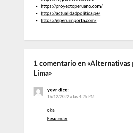
https://proyectoperuano.com/
https://actualidadpolitica.pe/
https://elperuimporta.com/
1 comentario en «
Alternativas 
Lima
»
yevr
dice:
16/12/2022 a las 4:25 PM
oka
Responder