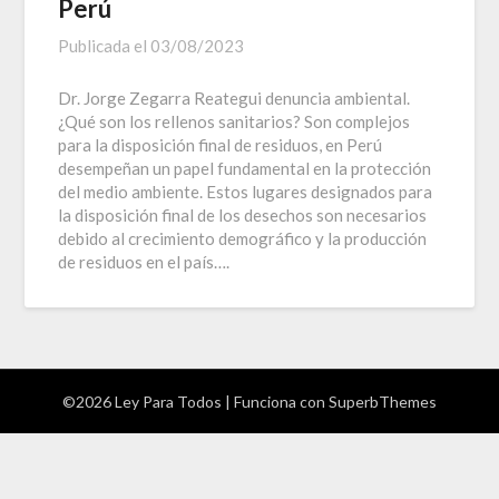
Perú
Publicada el
03/08/2023
Dr. Jorge Zegarra Reategui denuncia ambiental.
¿Qué son los rellenos sanitarios? Son complejos
para la disposición final de residuos, en Perú
desempeñan un papel fundamental en la protección
del medio ambiente. Estos lugares designados para
la disposición final de los desechos son necesarios
debido al crecimiento demográfico y la producción
de residuos en el país….
©2026 Ley Para Todos
| Funciona con
SuperbThemes